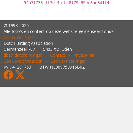
54a7f738-ff7e-4afb-8f79-95ee3ae8d1f4
© 1998-2026
Alle foto's en content op deze website gelicenseerd onder
CC BY‑NC‑ND 4.0
Dutch Birding Association
Germenzeel 707 · 5403 XD Uden
dba@dutchbirding.nl
·
Contact
·
Privacy- en
Cookievoorwaarden
·
Cookie-instellingen
KvK 41201763 · BTW NL009750915B02