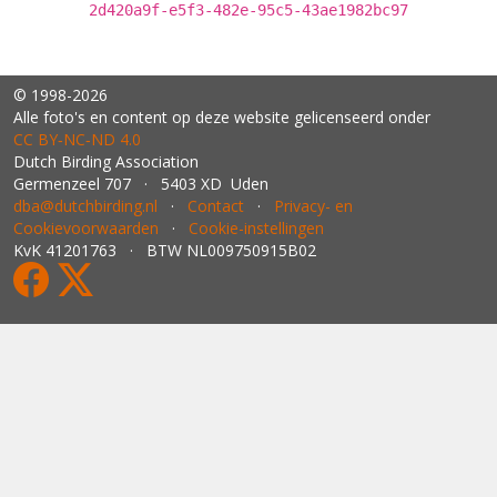
2d420a9f-e5f3-482e-95c5-43ae1982bc97
© 1998-2026
Alle foto's en content op deze website gelicenseerd onder
CC BY‑NC‑ND 4.0
Dutch Birding Association
Germenzeel 707 · 5403 XD Uden
dba@dutchbirding.nl
·
Contact
·
Privacy- en
Cookievoorwaarden
·
Cookie-instellingen
KvK 41201763 · BTW NL009750915B02