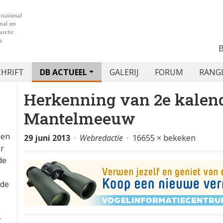
CHRIFT
DB ACTUEEL
GALERIJ
FORUM
RANG
Herkenning van 2e kalend
Mantelmeeuw
den
29 juni 2013
·
Webredactie
· 16655 × bekeken
or
de
 de
r