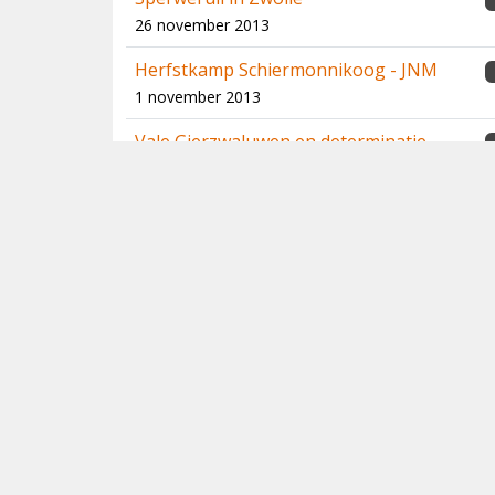
26 november 2013
Herfstkamp Schiermonnikoog - JNM
1 november 2013
Vale Gierzwaluwen en determinatie
31 oktober 2013
Bar slecht weer, bar goeie soorten
1
15 oktober 2013
Een nieuwe soort Strix-uil in Oman / A
3
new species of Strix owl from Oman
4 oktober 2013
Rosse Waaierstaart bij Petten
2
26 september 2013
Pap met veel krenten: augustus 2013
1
1 september 2013