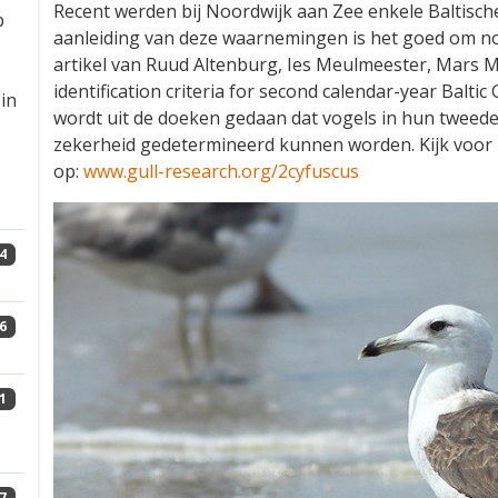
Recent werden bij Noordwijk aan Zee enkele Balti
p
aanleiding van deze waarnemingen is het goed om no
artikel van Ruud Altenburg, Ies Meulmeester, Mars M
identification criteria for second calendar-year Baltic 
in
wordt uit de doeken gedaan dat vogels in hun tweede
zekerheid gedetermineerd kunnen worden. Kijk voor m
op:
www.gull-research.org/2cyfuscus
4
6
1
7