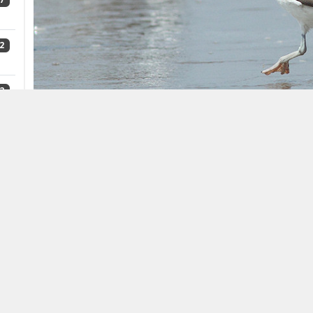
2
2
1
Baltische Mantelmeeuw
Larus fuscus fuscus
Baltic G
de Jong)
2
webredactie dutchbirding.nl
9
3