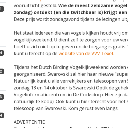
vooruitzicht gesteld.
Wie de meest zeldzame vogel 
1
zondag) ontdekt (en die twitchbaar is) krijgt een 
Deze prijs wordt zondagavond tijdens de lezingen uit
Het staat iedereen die van vogels kijken houdt vrij 
vogelkijkweekend. U dient zelf te zorgen voor uw ve
hoeft u zich niet op te geven en de toegang is grati
kunt u terecht op de
website van de VVV Texel
.
4
Tijdens het Dutch Birding Vogelkijkweekend worden
2
georganiseerd. Swarovski zal hier haar nieuwe "super
Natuurlijk kunt u alle verrekijkers en telescopen va
zondag 13 en 14 oktober is Swarovski Optik de gehel
Vogelinformatiecentrum in De Cocksdorp. Hier zijn da
3
natuurlijk te koop). Ook kunt u hier terecht voor he
telescoop van Swarovski. Kom gerust even langs.
4
ADVERTENTIE