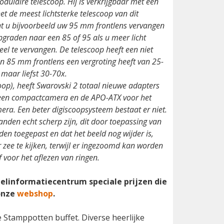
dulaire telescoop. Hij is verkrijgbaar met een
 de meest lichtsterke telescoop van dit
nt u bijvoorbeeld uw 95 mm frontlens vervangen
graden naar een 85 of 95 als u meer licht
eel te vervangen. De telescoop heeft een niet
n 85 mm frontlens een vergroting heeft van 25-
 maar liefst 30-70x.
oop), heeft Swarovski 2 totaal nieuwe adapters
n een compactcamera en de APO-ATX voor het
era. Een beter digiscoopsysteem bestaat er niet.
randen echt scherp zijn, dit door toepassing van
den toegepast en dat het beeld nog wijder is,
r zee te kijken, terwijl er ingezoomd kan worden
f voor het aflezen van ringen.
linformatiecentrum speciale prijzen die
 onze
webshop
.
Stamppotten buffet. Diverse heerlijke