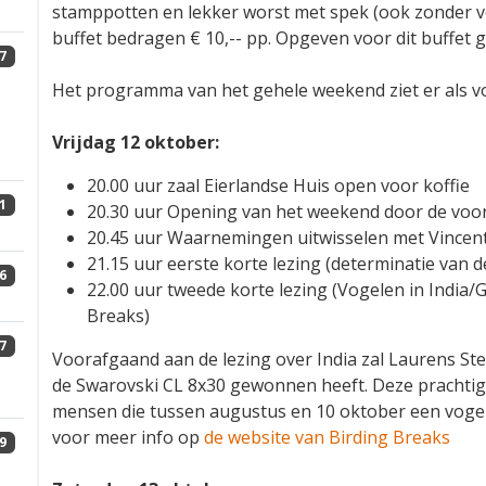
stamppotten en lekker worst met spek (ook zonder vo
buffet bedragen € 10,-- pp. Opgeven voor dit buffet g
7
Het programma van het gehele weekend ziet er als vol
Vrijdag 12 oktober:
20.00 uur zaal Eierlandse Huis open voor koffie
1
20.30 uur Opening van het weekend door de voor
20.45 uur Waarnemingen uitwisselen met Vincent
21.15 uur eerste korte lezing (determinatie van 
6
22.00 uur tweede korte lezing (Vogelen in India/G
Breaks)
7
Voorafgaand aan de lezing over India zal Laurens St
de Swarovski CL 8x30 gewonnen heeft. Deze prachtige
mensen die tussen augustus en 10 oktober een vogel- 
voor meer info op
de website van Birding Breaks
9