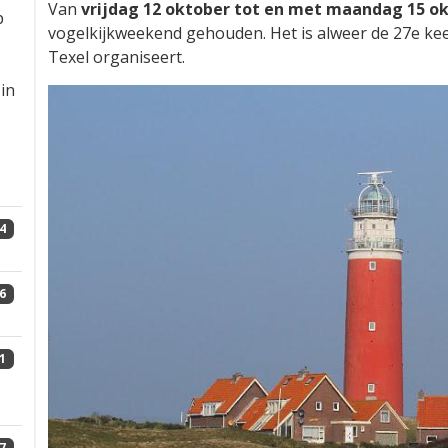
Van
vrijdag 12 oktober tot en met maandag 15 o
p
vogelkijkweekend gehouden. Het is alweer de 27e ke
Texel organiseert.
in
4
6
1
7