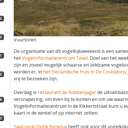
2
2
Vuurtoren
De organisatie van dit vogelkijkweekend is een same
1
het
Vogelinformatiecentrum Texel
. Doel van het wee
zijn en zoveel mogelijk schaarse en zeldzame vogels
worden er, in
het Eierlandsche Huis in De Cocksdorp
,
2
vrij te bezoeken zijn.
Overdag is
restaurant de Robbenjager
de uitvalsbasis
versnapering, om even bij te komen en om uw waarnem
9
Vogelinformatiecentrum in de Kikkertstraat kunt u
kaart in de winkel of op internet zetten.
3
Swarovski Optik Benelux
heeft ook voor dit vogelkijk