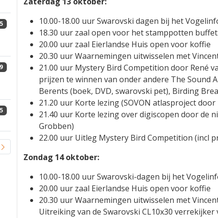
Zaterdag 13 oktober:
10.00-18.00 uur Swarovski dagen bij het Vogelin
5
18.30 uur zaal open voor het stamppotten buffet.
20.00 uur zaal Eierlandse Huis open voor koffie
20.30 uur Waarnemingen uitwisselen met Vincent
21.00 uur Mystery Bird Competition door René va
9
prijzen te winnen van onder andere The Sound 
Berents (boek, DVD, swarovski pet), Birding Brea
21.20 uur Korte lezing (SOVON atlasproject door
5
21.40 uur Korte lezing over digiscopen door de 
Grobben)
22.00 uur Uitleg Mystery Bird Competition (incl pr
Zondag 14 oktober:
10.00-18.00 uur Swarovski-dagen bij het Vogelin
20.00 uur zaal Eierlandse Huis open voor koffie
20.30 uur Waarnemingen uitwisselen met Vincent
Uitreiking van de Swarovski CL10x30 verrekijker