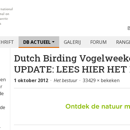
CHRIFT
DB ACTUEEL
GALERIJ
FORUM
RANG
Dutch Birding Vogelweek
UPDATE: LEES HIER HE
den
1 oktober 2012
·
Het bestuur
· 33429 × bekeken
or
de
 de
r