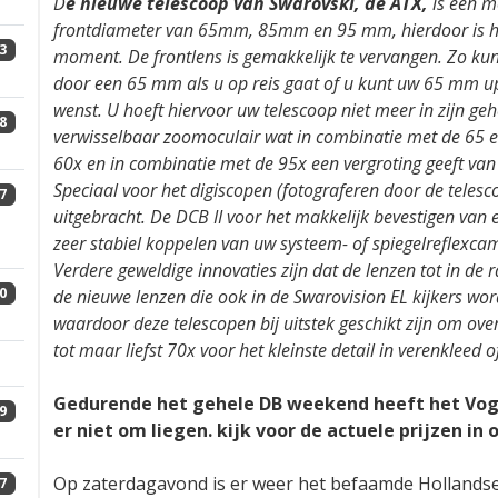
D
e nieuwe telescoop van Swarovski, de ATX,
is een mo
frontdiameter van 65mm, 85mm en 95 mm, hierdoor is het
3
moment. De frontlens is gemakkelijk te vervangen. Zo ku
door een 65 mm als u op reis gaat of u kunt uw 65 mm up
wenst. U hoeft hiervoor uw telescoop niet meer in zijn geh
8
verwisselbaar zoomoculair wat in combinatie met de 65 e
60x en in combinatie met de 95x een vergroting geeft van
Speciaal voor het digiscopen (fotograferen door de telesc
7
uitgebracht. De DCB II voor het makkelijk bevestigen va
zeer stabiel koppelen van uw systeem- of spiegelreflexcam
Verdere geweldige innovaties zijn dat de lenzen tot in de 
0
de nieuwe lenzen die ook in de Swarovision EL kijkers wor
waardoor deze telescopen bij uitstek geschikt zijn om ove
tot maar liefst 70x voor het kleinste detail in verenkleed o
Gedurende het gehele DB weekend heeft het Voge
9
er niet om liegen. kijk voor de actuele prijzen in
Op zaterdagavond is er weer het befaamde Hollandse 
7