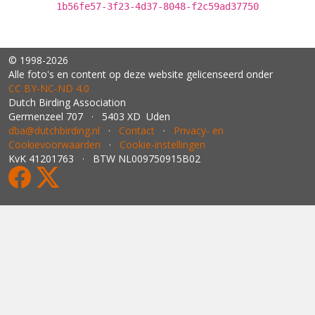
1b56fe57-3f23-4d37-8048-f2c59ad37750
© 1998-2026
Alle foto's en content op deze website gelicenseerd onder
CC BY‑NC‑ND 4.0
Dutch Birding Association
Germenzeel 707 · 5403 XD Uden
dba@dutchbirding.nl
·
Contact
·
Privacy- en
Cookievoorwaarden
·
Cookie-instellingen
KvK 41201763 · BTW NL009750915B02