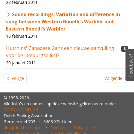
28 februari 2011
Sound recordings: Variation and difference in
song between Western Bonelli’s Warbler and
Eastern Bonelli’s Warbler
10 februari 2011
Hutchins' Canadese Gans een nieuwe aanvulling
8
voor de Limburgse lijst?
Feedback?
20 januari 2011
Vorige
Volgende
© 1998-2026
Alle foto's en content op deze website gelicenseerd onder
CC BY‑NC‑ND 4.0
Dutch Birding Association
Germenzeel 707 · 5403 XD Uden
dba@dutchbirding.nl
·
Contact
·
Privacy- en
Cookievoorwaarden
·
Cookie-instellingen