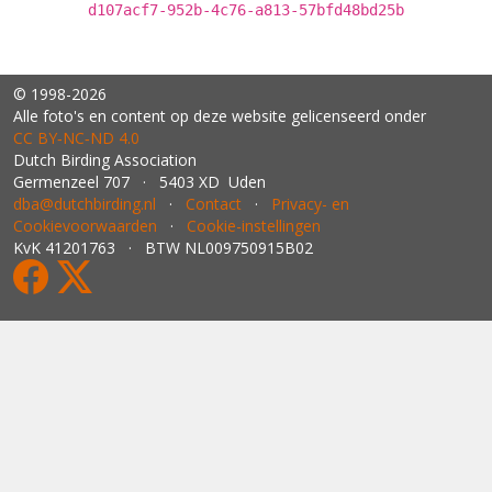
d107acf7-952b-4c76-a813-57bfd48bd25b
© 1998-2026
Alle foto's en content op deze website gelicenseerd onder
CC BY‑NC‑ND 4.0
Dutch Birding Association
Germenzeel 707 · 5403 XD Uden
dba@dutchbirding.nl
·
Contact
·
Privacy- en
Cookievoorwaarden
·
Cookie-instellingen
KvK 41201763 · BTW NL009750915B02