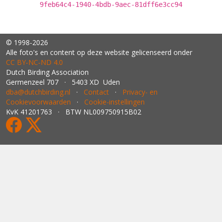
9feb64c4-1940-4bdb-9aec-81dff6e3cc94
© 1998-2026
Alle foto's en content op deze website gelicenseerd onder
CC BY‑NC‑ND 4.0
Dutch Birding Association
Germenzeel 707 · 5403 XD Uden
dba@dutchbirding.nl
·
Contact
·
Privacy- en
Cookievoorwaarden
·
Cookie-instellingen
KvK 41201763 · BTW NL009750915B02