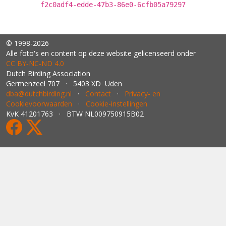
f2c0adf4-edde-47b3-86e0-6cfb05a79297
© 1998-2026
Alle foto's en content op deze website gelicenseerd onder
CC BY‑NC‑ND 4.0
Dutch Birding Association
Germenzeel 707 · 5403 XD Uden
dba@dutchbirding.nl
·
Contact
·
Privacy- en
Cookievoorwaarden
·
Cookie-instellingen
KvK 41201763 · BTW NL009750915B02