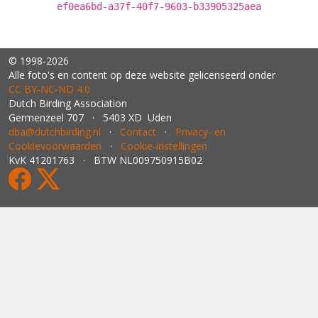
ef0ea6bd-a37f-40f7-9603-b33905325aea
© 1998-2026
Alle foto's en content op deze website gelicenseerd onder
CC BY‑NC‑ND 4.0
Dutch Birding Association
Germenzeel 707 · 5403 XD Uden
dba@dutchbirding.nl
·
Contact
·
Privacy- en
Cookievoorwaarden
·
Cookie-instellingen
KvK 41201763 · BTW NL009750915B02