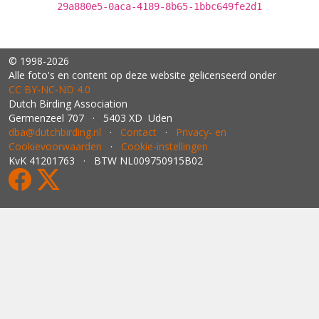
29a880e5-0aca-4189-8b65-1bbc649fe2d1
© 1998-2026
Alle foto's en content op deze website gelicenseerd onder
CC BY‑NC‑ND 4.0
Dutch Birding Association
Germenzeel 707 · 5403 XD Uden
dba@dutchbirding.nl
·
Contact
·
Privacy- en
Cookievoorwaarden
·
Cookie-instellingen
KvK 41201763 · BTW NL009750915B02