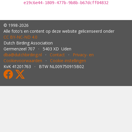
e19c6e44-1809-477b-9b8b-b67dcff04832
© 1998-2026
Alle foto's en content op deze website gelicenseerd onder
CC BY‑NC‑ND 4.0
Dutch Birding Association
Germenzeel 707 · 5403 XD Uden
dba@dutchbirding.nl
·
Contact
·
Privacy- en
Cookievoorwaarden
·
Cookie-instellingen
KvK 41201763 · BTW NL009750915B02