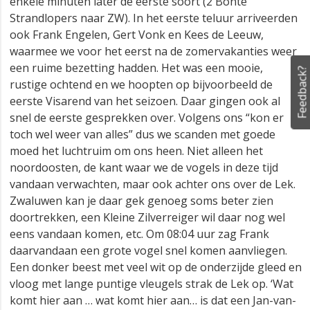
enkele minuten later de eerste soort (2 Bonte
Strandlopers naar ZW). In het eerste teluur arriveerden
ook Frank Engelen, Gert Vonk en Kees de Leeuw,
waarmee we voor het eerst na de zomervakanties weer
een ruime bezetting hadden. Het was een mooie,
Feedback?
rustige ochtend en we hoopten op bijvoorbeeld de
eerste Visarend van het seizoen. Daar gingen ook al
snel de eerste gesprekken over. Volgens ons “kon er
toch wel weer van alles” dus we scanden met goede
moed het luchtruim om ons heen. Niet alleen het
noordoosten, de kant waar we de vogels in deze tijd
vandaan verwachten, maar ook achter ons over de Lek.
Zwaluwen kan je daar gek genoeg soms beter zien
doortrekken, een Kleine Zilverreiger wil daar nog wel
eens vandaan komen, etc. Om 08:04 uur zag Frank
daarvandaan een grote vogel snel komen aanvliegen.
Een donker beest met veel wit op de onderzijde gleed en
vloog met lange puntige vleugels strak de Lek op. ‘Wat
komt hier aan … wat komt hier aan… is dat een Jan-van-