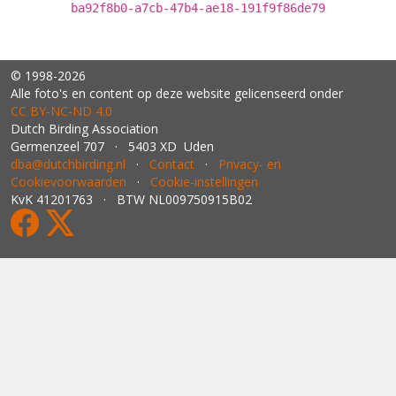
ba92f8b0-a7cb-47b4-ae18-191f9f86de79
© 1998-2026
Alle foto's en content op deze website gelicenseerd onder
CC BY‑NC‑ND 4.0
Dutch Birding Association
Germenzeel 707 · 5403 XD Uden
dba@dutchbirding.nl
·
Contact
·
Privacy- en
Cookievoorwaarden
·
Cookie-instellingen
KvK 41201763 · BTW NL009750915B02