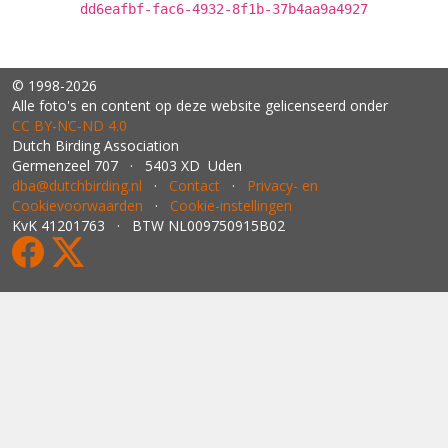
dd6eafbf-fac6-4932-8f1b-37b4aa9a4927
© 1998-2026
Alle foto's en content op deze website gelicenseerd onder
CC BY‑NC‑ND 4.0
Dutch Birding Association
Germenzeel 707 · 5403 XD Uden
dba@dutchbirding.nl
·
Contact
·
Privacy- en
Cookievoorwaarden
·
Cookie-instellingen
KvK 41201763 · BTW NL009750915B02