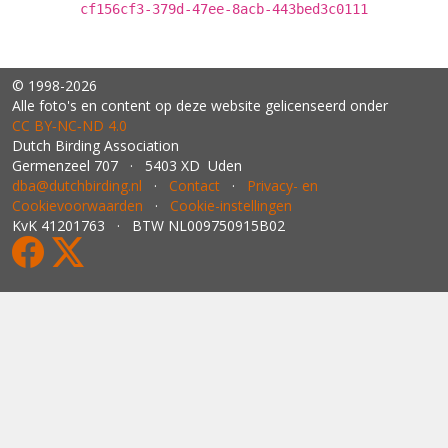
cf156cf3-379d-47ee-8acb-443bed3c0111
© 1998-2026
Alle foto's en content op deze website gelicenseerd onder
CC BY‑NC‑ND 4.0
Dutch Birding Association
Germenzeel 707 · 5403 XD Uden
dba@dutchbirding.nl
·
Contact
·
Privacy- en
Cookievoorwaarden
·
Cookie-instellingen
KvK 41201763 · BTW NL009750915B02