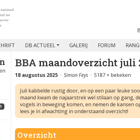
CHRIFT
DB ACTUEEL
GALERIJ
FORUM
RANG
BBA maandoverzicht juli 
en
gen
18 augustus 2025
·
Simon Feys
· 5187 × bekeken
Juli kabbelde rustig door, en op een paar leuke so
maand kwam de najaarstrek wel stilaan op gang, 
vogels in beweging komen, en nemen de kansen op 
1
lees je in afwachting in onderstaand overzicht!
Overzicht