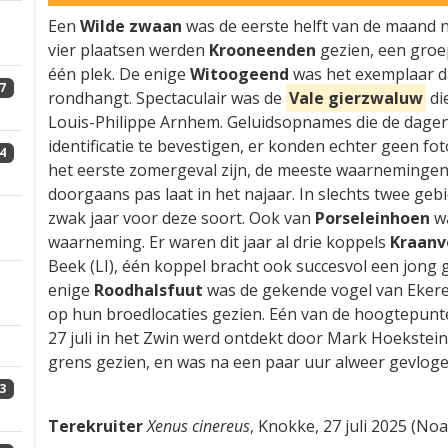
Een
Wilde zwaan
was de eerste helft van de maand 
vier plaatsen werden
Krooneenden
gezien, een groe
één plek. De enige
Witoogeend
was het exemplaar dat
7
rondhangt. Spectaculair was de
Vale gierzwaluw
di
Louis-Philippe Arnhem. Geluidsopnames die de dage
identificatie te bevestigen, er konden echter geen fo
4
het eerste zomergeval zijn, de meeste waarnemingen
doorgaans pas laat in het najaar. In slechts twee g
zwak jaar voor deze soort. Ook van
Porseleinhoen
wa
waarneming. Er waren dit jaar al drie koppels
Kraanv
Beek (LI), één koppel bracht ook succesvol een jong gr
enige
Roodhalsfuut
was de gekende vogel van Ekere
op hun broedlocaties gezien. Eén van de hoogtepun
27 juli in het Zwin werd ontdekt door Mark Hoekstei
grens gezien, en was na een paar uur alweer gevloge
3