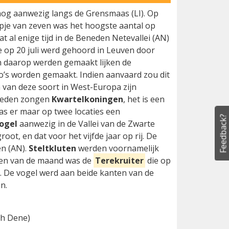
nog aanwezig langs de Grensmaas (LI). Op
pje van zeven was het hoogste aantal op
 al enige tijd in de Beneden Netevallei (AN)
e op 20 juli werd gehoord in Leuven door
n daarop werden gemaakt lijken de
to’s worden gemaakt. Indien aanvaard zou dit
 van deze soort in West-Europa zijn
ebieden zongen
Kwartelkoningen
, het is een
s er maar op twee locaties een
Feedback?
ogel
aanwezig in de Vallei van de Zwarte
oot, en dat voor het vijfde jaar op rij. De
n (AN).
Steltkluten
werden voornamelijk
ten van de maand was de
Terekruiter
die op
n. De vogel werd aan beide kanten van de
n.