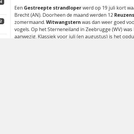
4
2
4
Terekruiter
Xenus cinereus
, Knokke, 27 juli 2025 (No
2
Een
Gestreepte strandloper
werd op 19 juli kort w
Brecht (AN). Doorheen de maand werden 12
Reuzens