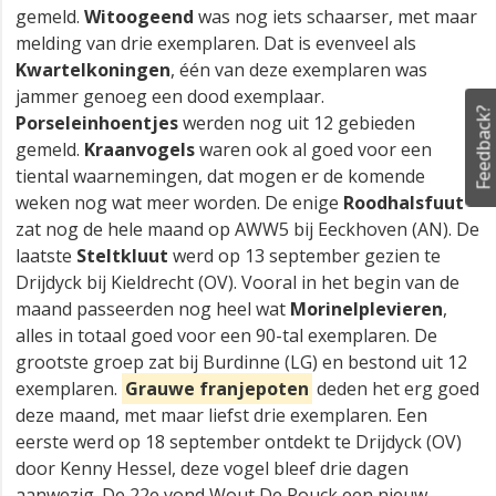
gemeld.
Witoogeend
was nog iets schaarser, met maar
melding van drie exemplaren. Dat is evenveel als
Kwartelkoningen
, één van deze exemplaren was
jammer genoeg een dood exemplaar.
Feedback?
Porseleinhoentjes
werden nog uit 12 gebieden
gemeld.
Kraanvogels
waren ook al goed voor een
tiental waarnemingen, dat mogen er de komende
weken nog wat meer worden. De enige
Roodhalsfuut
zat nog de hele maand op AWW5 bij Eeckhoven (AN). De
laatste
Steltkluut
werd op 13 september gezien te
Drijdyck bij Kieldrecht (OV). Vooral in het begin van de
maand passeerden nog heel wat
Morinelplevieren
,
alles in totaal goed voor een 90-tal exemplaren. De
grootste groep zat bij Burdinne (LG) en bestond uit 12
exemplaren.
Grauwe franjepoten
deden het erg goed
deze maand, met maar liefst drie exemplaren. Een
eerste werd op 18 september ontdekt te Drijdyck (OV)
door Kenny Hessel, deze vogel bleef drie dagen
aanwezig. De 22e vond Wout De Rouck een nieuw