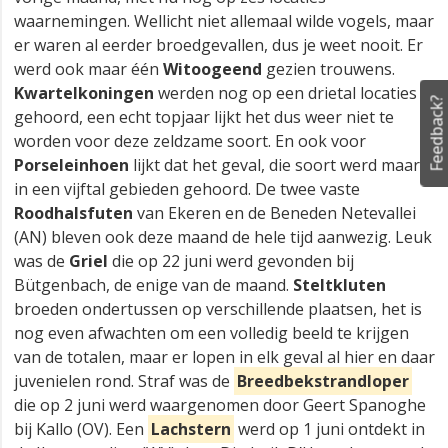
waarnemingen. Wellicht niet allemaal wilde vogels, maar
er waren al eerder broedgevallen, dus je weet nooit. Er
werd ook maar één
Witoogeend
gezien trouwens.
Kwartelkoningen
werden nog op een drietal locaties
Feedback?
gehoord, een echt topjaar lijkt het dus weer niet te
worden voor deze zeldzame soort. En ook voor
Porseleinhoen
lijkt dat het geval, die soort werd maar
in een vijftal gebieden gehoord. De twee vaste
Roodhalsfuten
van Ekeren en de Beneden Netevallei
(AN) bleven ook deze maand de hele tijd aanwezig. Leuk
was de
Griel
die op 22 juni werd gevonden bij
Bütgenbach, de enige van de maand.
Steltkluten
broeden ondertussen op verschillende plaatsen, het is
nog even afwachten om een volledig beeld te krijgen
van de totalen, maar er lopen in elk geval al hier en daar
juvenielen rond. Straf was de
Breedbekstrandloper
die op 2 juni werd waargenomen door Geert Spanoghe
bij Kallo (OV). Een
Lachstern
werd op 1 juni ontdekt in