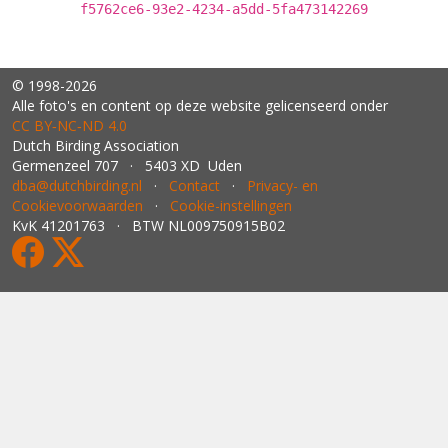
f5762ce6-93e2-4234-a5dd-5fa473142269
© 1998-2026
Alle foto's en content op deze website gelicenseerd onder
CC BY‑NC‑ND 4.0
Dutch Birding Association
Germenzeel 707 · 5403 XD Uden
dba@dutchbirding.nl
·
Contact
·
Privacy- en
Cookievoorwaarden
·
Cookie-instellingen
KvK 41201763 · BTW NL009750915B02