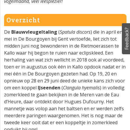
vogelmaand, veel leesplezier!
Overzicht
Feedback?
De
Blauwvleugeltaling
(
Spatula discors
) die in april en
mei in De Bourgoyen bij Gent vertoefde, liet zich tot
midden juni nog bewonderen in de Rietmoerassen te
Kallo waar hij begon te ruien naar eclipskleed. Een
herhaling van wat zich wellicht in 2018 ook al voordeed,
toen er in augustus ook één in Kallo opdook nadat er in
mei één in De Bourgoyen gezeten had. Op 19, 20 en
opnieuw op 28 en 29 juni deed de unieke kans zich voor
om een koppel
IJseenden
(
Clangula hyemalis
) in volledig
zomerkleed te gaan bekijken in de Meren van de Eau
d’Heure, daar ontdekt door Hugues Dufourny. Het
mannetje was volop aan het baltsen en er werden zelfs
meerdere paringen waargenomen. Het is nog maar de
tweede keer ooit dat er een koppeltje in zomerkleed
opduikt bij ons!