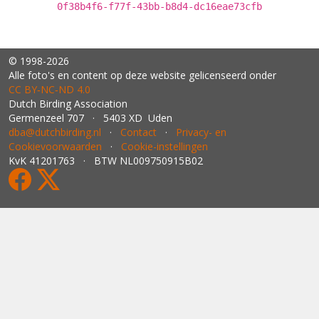
0f38b4f6-f77f-43bb-b8d4-dc16eae73cfb
© 1998-2026
Alle foto's en content op deze website gelicenseerd onder
CC BY‑NC‑ND 4.0
Dutch Birding Association
Germenzeel 707 · 5403 XD Uden
dba@dutchbirding.nl
·
Contact
·
Privacy- en
Cookievoorwaarden
·
Cookie-instellingen
KvK 41201763 · BTW NL009750915B02