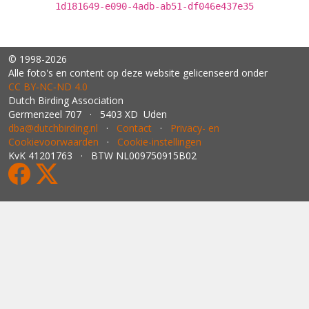
1d181649-e090-4adb-ab51-df046e437e35
© 1998-2026
Alle foto's en content op deze website gelicenseerd onder
CC BY‑NC‑ND 4.0
Dutch Birding Association
Germenzeel 707 · 5403 XD Uden
dba@dutchbirding.nl
·
Contact
·
Privacy- en
Cookievoorwaarden
·
Cookie-instellingen
KvK 41201763 · BTW NL009750915B02