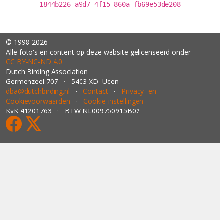
1844b226-a9d7-4f15-860a-fb69e53de208
© 1998-2026
Alle foto's en content op deze website gelicenseerd onder
CC BY‑NC‑ND 4.0
Dutch Birding Association
Germenzeel 707 · 5403 XD Uden
dba@dutchbirding.nl
·
Contact
·
Privacy- en
Cookievoorwaarden
·
Cookie-instellingen
KvK 41201763 · BTW NL009750915B02