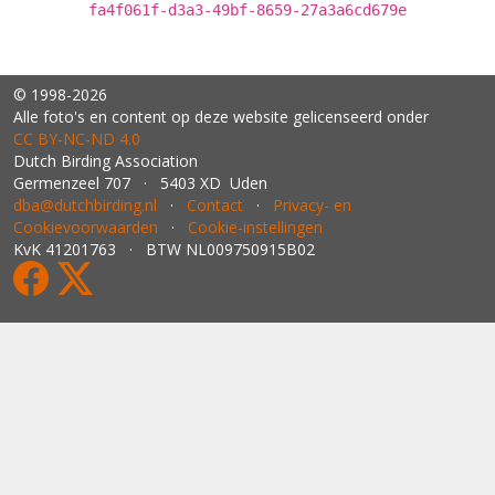
fa4f061f-d3a3-49bf-8659-27a3a6cd679e
© 1998-2026
Alle foto's en content op deze website gelicenseerd onder
CC BY‑NC‑ND 4.0
Dutch Birding Association
Germenzeel 707 · 5403 XD Uden
dba@dutchbirding.nl
·
Contact
·
Privacy- en
Cookievoorwaarden
·
Cookie-instellingen
KvK 41201763 · BTW NL009750915B02