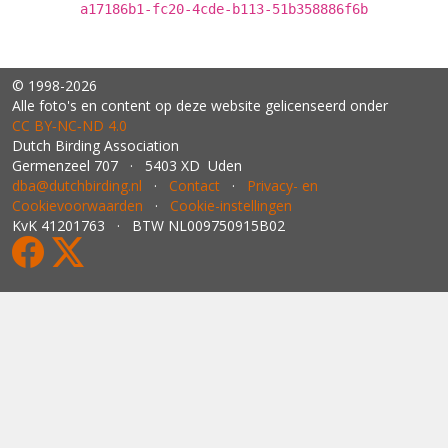
a17186b1-fc20-4cde-b113-51b358886f6b
© 1998-2026
Alle foto's en content op deze website gelicenseerd onder
CC BY‑NC‑ND 4.0
Dutch Birding Association
Germenzeel 707 · 5403 XD Uden
dba@dutchbirding.nl
·
Contact
·
Privacy- en
Cookievoorwaarden
·
Cookie-instellingen
KvK 41201763 · BTW NL009750915B02