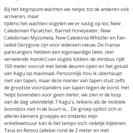
Bij het beginpunt wachten we netjes tot de anderen ook
arriveren, maar
tijdens het wachten vogelen we er lustig op los: New
Caledonian Flycatcher, Barred Honeyeater, New
Caledonian Myzomela, New Caledonia Whistler en Fan-
tailed Gerygone zijn voor iedereen nieuw. De Franse
parkrangers hebben een eigenaardige (lees: zeer
vervelende manier) van vogels lokken: de minibus rijdt
100 meter vooruit met beide deuren open en het geluid
van Kagu op maximaal. Persoonlijk hou ik überhaupt
niet van tapen, maar deze manier van tapen stuit zelfs
de grootste voorstanders van tapen tegen de borst. Het
helpt bovendien voor geen meter, we zien in de loop
van de dag uiteindelijk 7 Kagu's, telkens als de mobiele
boombox niet in de buurt is.... De groep splitst zich in
allerlei kleinere groepjes en ondanks mijn
enkelkwetsuur kan ik het tempo toch redelijk bijbenen.
Teus en Remco (allebei rond de 2 meter en met