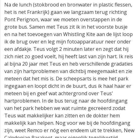
Na de lunch (stokbrood en bronwater in plastic flessen,
het is net Frankrijk) gaan we langzaam terug richting
Pont Perignon, waar we moeten overstappen in de
grote bus. Samen met Teus zit ik in het voorste busje
en na het toevoegen van Whistling Kite aan de lijst loop
ik de brug over en leg mijn fotoapparatuur neer onder
een afdakje. Teus volgt 2 minuten later en zegt dat hij
zich niet zo goed voelt, hij heeft last van zijn hart. Ik reis
al bijna 20 jaar met Teus en heb verschillende gradaties
van zijn hartproblemen van dichtbij meegemaakt en zie
meteen dat het mis is. De scheepsarts is mee het park
ingegaan en loopt dicht in de buurt, dus ik haal haar er
meteen bij en geef wat achtergrond over Teus'
hartproblemen. In de bus terug naar de hoofdingang
van het park hebben we wat ruimte gecreëerd zodat
Teus wat makkelijker kan zitten en de dokter hem
makkelijk kan helpen. Nog voor we bij de hoofdingang
zijn, weet Remco er nóg een endeem uit te trekken, New
Caledonian Parakeet, maar eigenlijk tegelijkertijd