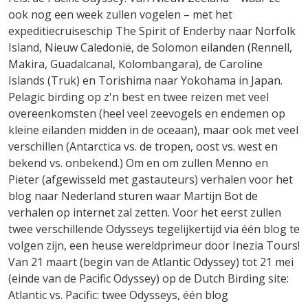
ook nog een week zullen vogelen – met het
expeditiecruiseschip The Spirit of Enderby naar Norfolk
Island, Nieuw Caledonië, de Solomon eilanden (Rennell,
Makira, Guadalcanal, Kolombangara), de Caroline
Islands (Truk) en Torishima naar Yokohama in Japan.
Pelagic birding op z'n best en twee reizen met veel
overeenkomsten (heel veel zeevogels en endemen op
kleine eilanden midden in de oceaan), maar ook met veel
verschillen (Antarctica vs. de tropen, oost vs. west en
bekend vs. onbekend.) Om en om zullen Menno en
Pieter (afgewisseld met gastauteurs) verhalen voor het
blog naar Nederland sturen waar Martijn Bot de
verhalen op internet zal zetten. Voor het eerst zullen
twee verschillende Odysseys tegelijkertijd via één blog te
volgen zijn, een heuse wereldprimeur door Inezia Tours!
Van 21 maart (begin van de Atlantic Odyssey) tot 21 mei
(einde van de Pacific Odyssey) op de Dutch Birding site:
Atlantic vs. Pacific: twee Odysseys, één blog