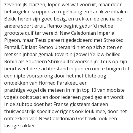
zevenmijls laarzen) lopen wel wat vooruit, maar door
het vogelen stoppen ze regelmatig en kan ik ze inhalen.
Beide heren zijn goed bezig, en trekken de ene na de
andere soort eruit. Remco begint gedurfd met de
grootste duif ter wereld, New Caledonian Imperial
Pigeon, maar Teus pareert gedecideerd met Streaked
Fantail. Dit laat Remco uiteraard niet op zich zitten en
met schijnbaar gemak tovert hij zowel Yellow-bellied
Robin als Southern Shrikebill tevoorschijn! Teus op zijn
beurt weet deze achterstand in punten om te buigen tot
een nipte voorsprong door het met blote oog
ontdekken van Horned Parakeet, een
prachtige vogel die meteen in mijn top 10 van mooiste
vogels ooit staat en door iedereen goed gezien wordt.
In de subtop doet het Franse gidsteam dat een
thuiswedstrijd speelt overigens ook leuk mee, door het
ontdekken van New Caledonian Goshawk, ook een
lastige rakker.