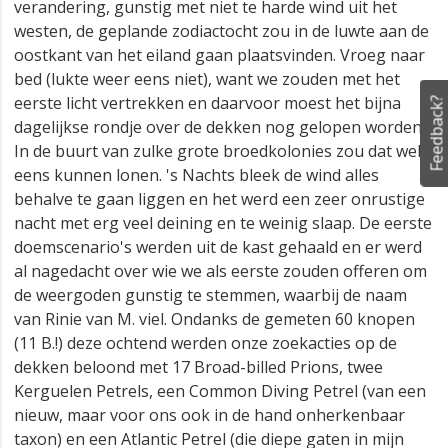
verandering, gunstig met niet te harde wind uit het
westen, de geplande zodiactocht zou in de luwte aan de
oostkant van het eiland gaan plaatsvinden. Vroeg naar
bed (lukte weer eens niet), want we zouden met het
eerste licht vertrekken en daarvoor moest het bijna
Feedback?
dagelijkse rondje over de dekken nog gelopen worden.
In de buurt van zulke grote broedkolonies zou dat wel
eens kunnen lonen. 's Nachts bleek de wind alles
behalve te gaan liggen en het werd een zeer onrustige
nacht met erg veel deining en te weinig slaap. De eerste
doemscenario's werden uit de kast gehaald en er werd
al nagedacht over wie we als eerste zouden offeren om
de weergoden gunstig te stemmen, waarbij de naam
van Rinie van M. viel. Ondanks de gemeten 60 knopen
(11 B.!) deze ochtend werden onze zoekacties op de
dekken beloond met 17 Broad-billed Prions, twee
Kerguelen Petrels, een Common Diving Petrel (van een
nieuw, maar voor ons ook in de hand onherkenbaar
taxon) en een Atlantic Petrel (die diepe gaten in mijn