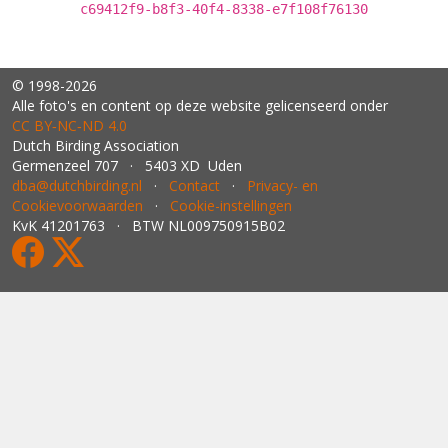
c69412f9-b8f3-40f4-8338-e7f108f76130
© 1998-2026
Alle foto's en content op deze website gelicenseerd onder
CC BY‑NC‑ND 4.0
Dutch Birding Association
Germenzeel 707 · 5403 XD Uden
dba@dutchbirding.nl
·
Contact
·
Privacy- en
Cookievoorwaarden
·
Cookie-instellingen
KvK 41201763 · BTW NL009750915B02