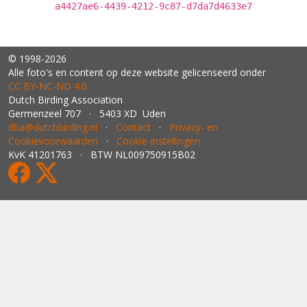
a4427ae6-4439-4212-9c87-d7da7d4633e7
© 1998-2026
Alle foto's en content op deze website gelicenseerd onder
CC BY‑NC‑ND 4.0
Dutch Birding Association
Germenzeel 707 · 5403 XD Uden
dba@dutchbirding.nl
·
Contact
·
Privacy- en
Cookievoorwaarden
·
Cookie-instellingen
KvK 41201763 · BTW NL009750915B02