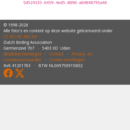
5d524335-6459-4ed5-8090-ab9848795a40
© 1998-2026
Alle foto's en content op deze website gelicenseerd onder
CC BY‑NC‑ND 4.0
Dutch Birding Association
Germenzeel 707 · 5403 XD Uden
dba@dutchbirding.nl
·
Contact
·
Privacy- en
Cookievoorwaarden
·
Cookie-instellingen
KvK 41201763 · BTW NL009750915B02