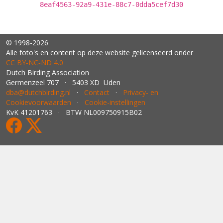
8eaf4563-92a9-431e-88c7-0dda5cef7d30
© 1998-2026
Alle foto's en content op deze website gelicenseerd onder
CC BY‑NC‑ND 4.0
Dutch Birding Association
Germenzeel 707 · 5403 XD Uden
dba@dutchbirding.nl
·
Contact
·
Privacy- en
Cookievoorwaarden
·
Cookie-instellingen
KvK 41201763 · BTW NL009750915B02