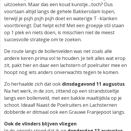
uitzoeken. Maar das een koud kunstje....toch? Dus
voortaan altijd langs de gehele Bakkersdam lopen,
terwijl je psjh psjh psjh doet en waterige T -klanken
voortbrengt. Dat helpt echt! Met een groepje stil staan
op 1 plek en niets doen, is misschien niet de meest
succesvolle strategie om te zoeken.
De route langs de bollenvelden was net zoals alle
andere keren prima vol te houden. Je telt alles wat erop
zit, pakt hier en daar een lachstern of poelruiter mee en
hoopt nog iets anders onverwachts tegen te komen.
Zo herhaalde zich dat ook
dinsdagavond 11 augustus
.
Na het werk, in de zon, zittend op een strandstoeltje
langs een bollenveld, met een bakkie maaltijdsla op je
schoot. Ideaal! Naast de Poelruiters en Lachsternen
dobberde er ditmaal ook een Grauwe Franjepoot langs.
Ook de vlinders blijven vliegen
In de agenda stond dat ik op
donderdag 13 augustus