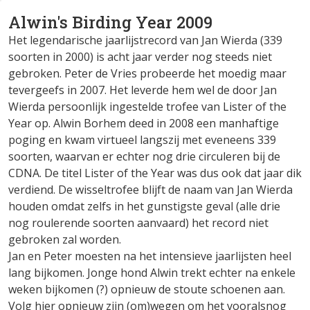
Alwin's Birding Year 2009
Het legendarische jaarlijstrecord van Jan Wierda (339
soorten in 2000) is acht jaar verder nog steeds niet
gebroken. Peter de Vries probeerde het moedig maar
tevergeefs in 2007. Het leverde hem wel de door Jan
Wierda persoonlijk ingestelde trofee van Lister of the
Year op. Alwin Borhem deed in 2008 een manhaftige
poging en kwam virtueel langszij met eveneens 339
soorten, waarvan er echter nog drie circuleren bij de
CDNA. De titel Lister of the Year was dus ook dat jaar dik
verdiend. De wisseltrofee blijft de naam van Jan Wierda
houden omdat zelfs in het gunstigste geval (alle drie
nog roulerende soorten aanvaard) het record niet
gebroken zal worden.
Jan en Peter moesten na het intensieve jaarlijsten heel
lang bijkomen. Jonge hond Alwin trekt echter na enkele
weken bijkomen (?) opnieuw de stoute schoenen aan.
Volg hier opnieuw zijn (om)wegen om het vooralsnog