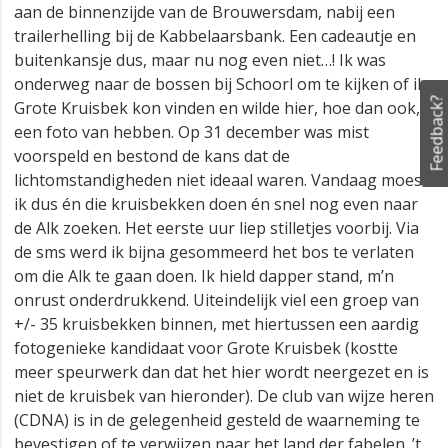
aan de binnenzijde van de Brouwersdam, nabij een
trailerhelling bij de Kabbelaarsbank. Een cadeautje en
buitenkansje dus, maar nu nog even niet…! Ik was
onderweg naar de bossen bij Schoorl om te kijken of ik
Feedback?
Grote Kruisbek kon vinden en wilde hier, hoe dan ook,
een foto van hebben. Op 31 december was mist
voorspeld en bestond de kans dat de
lichtomstandigheden niet ideaal waren. Vandaag moest
ik dus
én die kruisbekken doen
én snel nog even naar
de Alk zoeken. Het eerste uur liep stilletjes voorbij. Via
de sms werd ik bijna gesommeerd het bos te verlaten
om die Alk te gaan doen. Ik hield dapper stand, m’n
onrust onderdrukkend. Uiteindelijk viel een groep van
+/-
35 kruisbekken binnen, met hiertussen een aardig
fotogenieke kandidaat voor Grote Kruisbek (kostte
meer speurwerk dan dat het hier wordt neergezet en is
niet de kruisbek van hieronder). De club van wijze heren
(CDNA) is in de gelegenheid gesteld de waarneming te
bevestigen of te verwijzen naar het land der fabelen. ’t