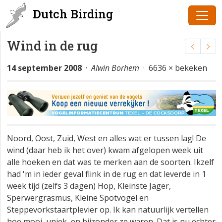
Dutch Birding
Wind in de rug
14 september 2008
·
Alwin Borhem
· 6636 × bekeken
Noord, Oost, Zuid, West en alles wat er tussen lag! De
wind (daar heb ik het over) kwam afgelopen week uit
alle hoeken en dat was te merken aan de soorten. Ikzelf
had 'm in ieder geval flink in de rug en dat leverde in 1
week tijd (zelfs 3 dagen) Hop, Kleinste Jager,
Sperwergrasmus, Kleine Spotvogel en
Steppevorkstaartplevier op. Ik kan natuurlijk vertellen
hoe mooi, uniek, en bijzonder ze waren. Dat is nu echter