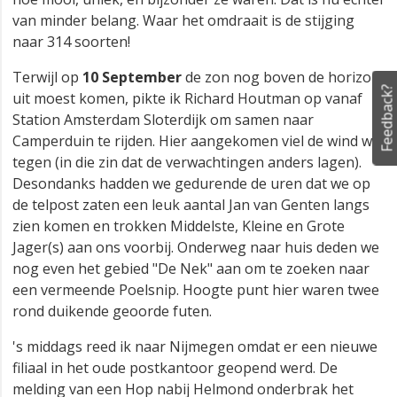
van minder belang. Waar het omdraait is de stijging
naar 314 soorten!
Terwijl op
10 September
de zon nog boven de horizon
Feedback?
uit moest komen, pikte ik Richard Houtman op vanaf
Station Amsterdam Sloterdijk om samen naar
Camperduin te rijden. Hier aangekomen viel de wind wat
tegen (in die zin dat de verwachtingen anders lagen).
Desondanks hadden we gedurende de uren dat we op
de telpost zaten een leuk aantal Jan van Genten langs
zien komen en trokken Middelste, Kleine en Grote
Jager(s) aan ons voorbij. Onderweg naar huis deden we
nog even het gebied "De Nek" aan om te zoeken naar
een vermeende Poelsnip. Hoogte punt hier waren twee
rond duikende geoorde futen.
's middags reed ik naar Nijmegen omdat er een nieuwe
filiaal in het oude postkantoor geopend werd. De
melding van een Hop nabij Helmond onderbrak het