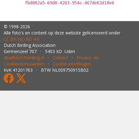
fbd882a5-69d8-4203-954c-467de63d18e6
© 1998-2026
Alle foto's en content op deze website gelicenseerd onder
CC BY‑NC‑ND 4.0
Dutch Birding Association
Germenzeel 707 · 5403 XD Uden
dba@dutchbirding.nl
·
Contact
·
Privacy- en
Cookievoorwaarden
·
Cookie-instellingen
KvK 41201763 · BTW NL009750915B02